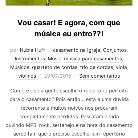
Vou casar! E agora, com que
música eu entro??!
por
Nubia Huff
casamento na igreja
,
Conjuntos
,
Instrumentos
,
Music
,
musica para casamentos
,
Músicos
,
quarteto de cordas
,
trio de cordas
,
viola
,
Postado
violinos
29/07/2015
Sem comentários
em
Como é que a gente escolhe o repertório perfeito
para o casamento? Pois então… esta é uma dúvida
recorrente e muitos noivos nos procuram
completamente perdidos. Passaram a vida
ouvindo MPB, rock, sertanejo e na hora do casamento
acreditam que é preciso escolher um repertório